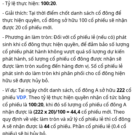
-
Tỷ lệ thực hiện
:
100:20
.
-
Giải thích
:
Tại thời điểm chốt danh sách cổ đông để
thực hiện quyền, cổ đông sở hữu 100 cổ phiếu sẽ nhận
được 20 cổ phiếu mới.
-
Phương án làm tròn: Đối với cổ phiếu lẻ (nếu có) phát
sinh khi cổ đông thực hiện quyền, để đảm bảo số lượng
cổ phiếu phát hành không vượt quá số lượng dự kiến
phát hành, số lượng cổ phiếu cổ đông được nhận sẽ
được làm tròn xuống đến hàng đơn vị. Số cổ phiếu lẻ
phát sinh do làm tròn khi phân phối cho cổ đông hiện
hữu sẽ được hủy bỏ.
-
Ví dụ:
Tại ngày chốt danh sách, cổ đông A sở hữu
222
cổ
phiếu
VDP
.
Theo tỷ lệ thực hiện quyền nhận cổ tức bằng
cổ phiếu là
100
:
20
,
khi đó số lượng cổ phiếu cổ đông A
nhận được là
(
222
x
20
)/
100
=
44,4
cổ phiếu mới
.
Theo
quy định về việc làm tròn và xử lý cổ phiếu lẻ thì cổ đông
A sẽ nhận được là
44
cổ phiếu
.
Phần cổ phiếu lẻ (0.4 cổ
phiếu) sẽ bị hủy bỏ.