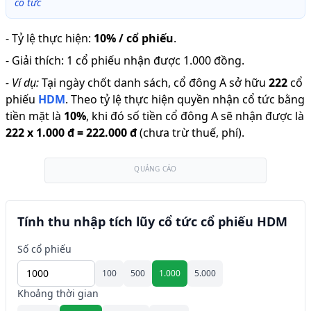
cổ tức
-
Tỷ lệ thực hiện
:
10% / cổ phiếu
.
-
Giải thích
:
1 cổ phiếu nhận được 1.000 đồng.
-
Ví dụ:
Tại ngày chốt danh sách, cổ đông A sở hữu
222
cổ
phiếu
HDM
.
Theo tỷ lệ thực hiện quyền nhận cổ tức bằng
tiền mặt là
10
%
,
khi đó số tiền cổ đông A sẽ nhận được là
222
x
1.000 đ
=
222.000 đ
(chưa trừ thuế, phí).
QUẢNG CÁO
Tính thu nhập tích lũy cổ tức cổ phiếu HDM
Số cổ phiếu
100
500
1.000
5.000
Khoảng thời gian