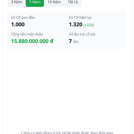
3 Năm
5 Năm
10 Năm
Tất cả
Số CP ban đầu
Số CP hiện tại
1.000
1.320
(+
320
)
Tổng tiền mặt nhận
Số lần trả cổ tức
15.880.000.000 đ
7
lần
Công cụ tính tổng cổ tức HDM nhận được theo thời gian