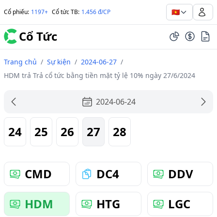
🇻🇳
Cổ phiếu
:
1197+
Cổ tức TB
:
1.456 đ/CP
Cổ Tức
Trang chủ
/
Sự kiện
/
2024-06-27
/
HDM trả Trả cổ tức bằng tiền mặt tỷ lệ 10% ngày 27/6/2024
2024-06-24
24
25
26
27
28
CMD
DC4
DDV
HDM
HTG
LGC