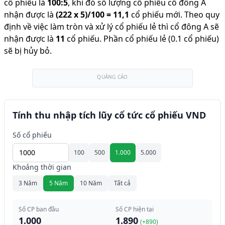
cổ phiếu là
100
:
5
,
khi đó số lượng cổ phiếu cổ đông A
nhận được là
(
222
x
5
)/
100
=
11,1
cổ phiếu mới
.
Theo quy
định về việc làm tròn và xử lý cổ phiếu lẻ thì cổ đông A sẽ
nhận được là
11
cổ phiếu
.
Phần cổ phiếu lẻ (0.1 cổ phiếu)
sẽ bị hủy bỏ.
QUẢNG CÁO
Tính thu nhập tích lũy cổ tức cổ phiếu VND
Số cổ phiếu
100
500
1.000
5.000
Khoảng thời gian
3 Năm
5 Năm
10 Năm
Tất cả
Số CP ban đầu
Số CP hiện tại
1.000
1.890
(+
890
)