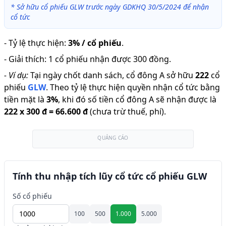
*
Sở hữu cổ phiếu GLW trước ngày GDKHQ 30/5/2024 để nhận
cổ tức
-
Tỷ lệ thực hiện
:
3% / cổ phiếu
.
-
Giải thích
:
1 cổ phiếu nhận được 300 đồng.
-
Ví dụ:
Tại ngày chốt danh sách, cổ đông A sở hữu
222
cổ
phiếu
GLW
.
Theo tỷ lệ thực hiện quyền nhận cổ tức bằng
tiền mặt là
3
%
,
khi đó số tiền cổ đông A sẽ nhận được là
222
x
300 đ
=
66.600 đ
(chưa trừ thuế, phí).
QUẢNG CÁO
Tính thu nhập tích lũy cổ tức cổ phiếu GLW
Số cổ phiếu
100
500
1.000
5.000