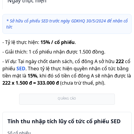
Ngày thực hiện
*
Sở hữu cổ phiếu SED trước ngày GDKHQ 30/5/2024 để nhận cổ
tức
-
Tỷ lệ thực hiện
:
15% / cổ phiếu
.
-
Giải thích
:
1 cổ phiếu nhận được 1.500 đồng.
-
Ví dụ:
Tại ngày chốt danh sách, cổ đông A sở hữu
222
cổ
phiếu
SED
.
Theo tỷ lệ thực hiện quyền nhận cổ tức bằng
tiền mặt là
15
%
,
khi đó số tiền cổ đông A sẽ nhận được là
222
x
1.500 đ
=
333.000 đ
(chưa trừ thuế, phí).
QUẢNG CÁO
Tính thu nhập tích lũy cổ tức cổ phiếu SED
Số cổ phiếu