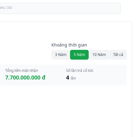
ẢNG CÁO
Khoảng thời gian
3 Năm
5 Năm
10 Năm
Tất cả
Tổng tiền mặt nhận
Số lần trả cổ tức
7.700.000.000 đ
4
lần