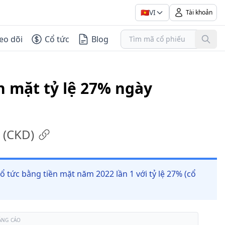
🇻🇳
VI
Tài khoản
eo dõi
Cổ tức
Blog
n mặt tỷ lệ 27% ngày
(
CKD
)
 tức bằng tiền mặt năm 2022 lần 1 với tỷ lệ 27% (cổ
ẢNG CÁO