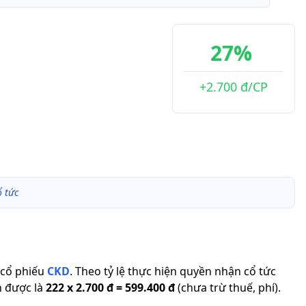
27%
+2.700 đ/CP
 tức
cổ phiếu
CKD
.
Theo tỷ lệ thực hiện quyền nhận cổ tức
n được là
222
x
2.700 đ
=
599.400 đ
(chưa trừ thuế, phí).