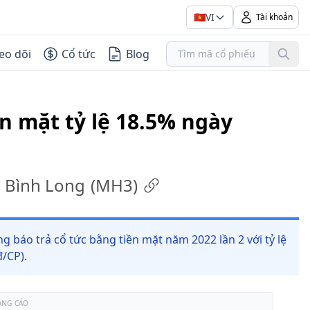
🇻🇳
VI
Tài khoản
eo dõi
Cổ tức
Blog
ền mặt tỷ lệ 18.5% ngày
 Bình Long
(
MH3
)
báo trả cổ tức bằng tiền mặt năm 2022 lần 2 với tỷ lệ
/CP).
ẢNG CÁO