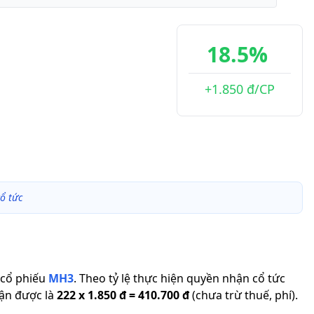
18.5%
+1.850 đ/CP
ổ tức
cổ phiếu
MH3
.
Theo tỷ lệ thực hiện quyền nhận cổ tức
hận được là
222
x
1.850 đ
=
410.700 đ
(chưa trừ thuế, phí).