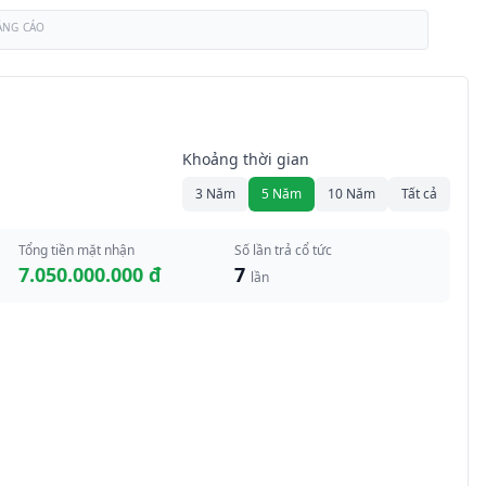
ẢNG CÁO
Khoảng thời gian
3 Năm
5 Năm
10 Năm
Tất cả
Tổng tiền mặt nhận
Số lần trả cổ tức
7.050.000.000 đ
7
lần