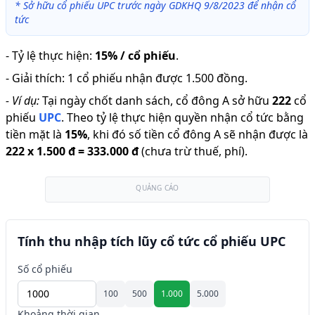
*
Sở hữu cổ phiếu UPC trước ngày GDKHQ 9/8/2023 để nhận cổ
tức
-
Tỷ lệ thực hiện
:
15% / cổ phiếu
.
-
Giải thích
:
1 cổ phiếu nhận được 1.500 đồng.
-
Ví dụ:
Tại ngày chốt danh sách, cổ đông A sở hữu
222
cổ
phiếu
UPC
.
Theo tỷ lệ thực hiện quyền nhận cổ tức bằng
tiền mặt là
15
%
,
khi đó số tiền cổ đông A sẽ nhận được là
222
x
1.500 đ
=
333.000 đ
(chưa trừ thuế, phí).
QUẢNG CÁO
Tính thu nhập tích lũy cổ tức cổ phiếu UPC
Số cổ phiếu
100
500
1.000
5.000
Khoảng thời gian