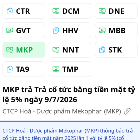
CTR
DCM
DNE
GVT
HHV
MBB
MKP
NNT
STK
TA9
TMP
MKP trả Trả cổ tức bằng tiền mặt tỷ
lệ 5% ngày 9/7/2026
CTCP Hoá - Dược phẩm Mekophar
(
MKP
)
CTCP Hoá - Dược phẩm Mekophar (MKP) thông báo trả
cổ tức bằng tiền mặt năm 2025 lần 1 với tỷ lệ 5% (cổ