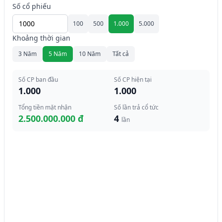
Số cổ phiếu
100
500
1.000
5.000
Khoảng thời gian
3 Năm
5 Năm
10 Năm
Tất cả
Số CP ban đầu
Số CP hiện tại
1.000
1.000
Tổng tiền mặt nhận
Số lần trả cổ tức
2.500.000.000 đ
4
lần