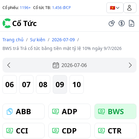
🇻🇳
Cổ phiếu
:
1196+
Cổ tức TB
:
1.456 đ/CP
Cổ Tức
Trang chủ
/
Sự kiện
/
2026-07-09
/
BWS trả Trả cổ tức bằng tiền mặt tỷ lệ 10% ngày 9/7/2026
2026-07-06
06
07
08
09
10
ABB
ADP
BWS
CCI
CDP
CTR