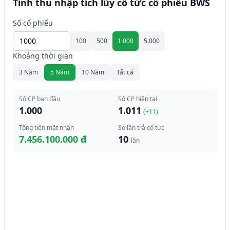
Tính thu nhập tích lũy cổ tức cổ phiếu BWS
Số cổ phiếu
100
500
1.000
5.000
Khoảng thời gian
3 Năm
5 Năm
10 Năm
Tất cả
Số CP ban đầu
Số CP hiện tại
1.000
1.011
(+
11
)
Tổng tiền mặt nhận
Số lần trả cổ tức
7.456.100.000 đ
10
lần