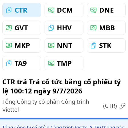
CTR
DCM
DNE
GVT
HHV
MBB
MKP
NNT
STK
TA9
TMP
CTR trả Trả cổ tức bằng cổ phiếu tỷ
lệ 100:12 ngày 9/7/2026
Tổng Công ty cổ phần Công trình
(
CTR
)
Viettel
Tổng Công ty cổ phần Công trình Viettel (CTR) thông báo