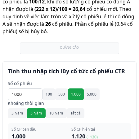
cổ phiếu là
100
:
12
,
khi đó số lượng cổ phiếu cổ đông A
nhận được là
(
222
x
12
)/
100
=
26,64
cổ phiếu mới
.
Theo
quy định về việc làm tròn và xử lý cổ phiếu lẻ thì cổ đông
A sẽ nhận được là
26
cổ phiếu
.
Phần cổ phiếu lẻ (0.64 cổ
phiếu) sẽ bị hủy bỏ.
QUẢNG CÁO
Tính thu nhập tích lũy cổ tức cổ phiếu CTR
Số cổ phiếu
100
500
1.000
5.000
Khoảng thời gian
3 Năm
5 Năm
10 Năm
Tất cả
Số CP ban đầu
Số CP hiện tại
1.000
1.120
(+
120
)