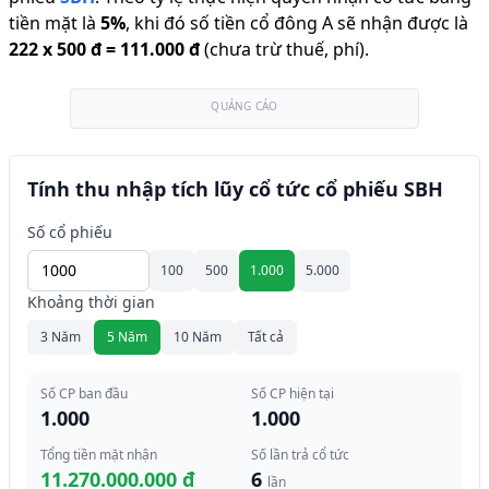
tiền mặt là
5
%
,
khi đó số tiền cổ đông A sẽ nhận được là
222
x
500 đ
=
111.000 đ
(chưa trừ thuế, phí).
QUẢNG CÁO
Tính thu nhập tích lũy cổ tức cổ phiếu SBH
Số cổ phiếu
100
500
1.000
5.000
Khoảng thời gian
3 Năm
5 Năm
10 Năm
Tất cả
Số CP ban đầu
Số CP hiện tại
1.000
1.000
Tổng tiền mặt nhận
Số lần trả cổ tức
11.270.000.000 đ
6
lần