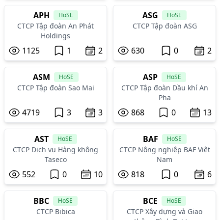
APH
ASG
HoSE
HoSE
CTCP Tập đoàn An Phát
CTCP Tập đoàn ASG
Holdings
1125
1
2
630
0
2
ASM
ASP
HoSE
HoSE
CTCP Tập đoàn Sao Mai
CTCP Tập đoàn Dầu khí An
Pha
4719
3
3
868
0
13
AST
BAF
HoSE
HoSE
CTCP Dịch vụ Hàng không
CTCP Nông nghiệp BAF Việt
Taseco
Nam
552
0
10
818
0
6
BBC
BCE
HoSE
HoSE
CTCP Bibica
CTCP Xây dựng và Giao