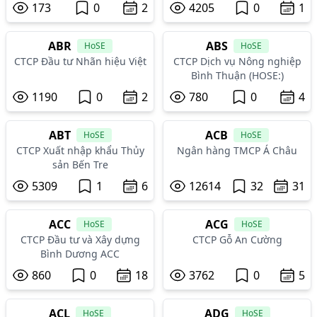
173
0
2
4205
0
1
ABR
ABS
HoSE
HoSE
CTCP Đầu tư Nhãn hiệu Việt
CTCP Dịch vụ Nông nghiệp
Bình Thuận (HOSE:)
1190
0
2
780
0
4
ABT
ACB
HoSE
HoSE
CTCP Xuất nhập khẩu Thủy
Ngân hàng TMCP Á Châu
sản Bến Tre
5309
1
6
12614
32
31
ACC
ACG
HoSE
HoSE
CTCP Đầu tư và Xây dựng
CTCP Gỗ An Cường
Bình Dương ACC
860
0
18
3762
0
5
ACL
ADG
HoSE
HoSE