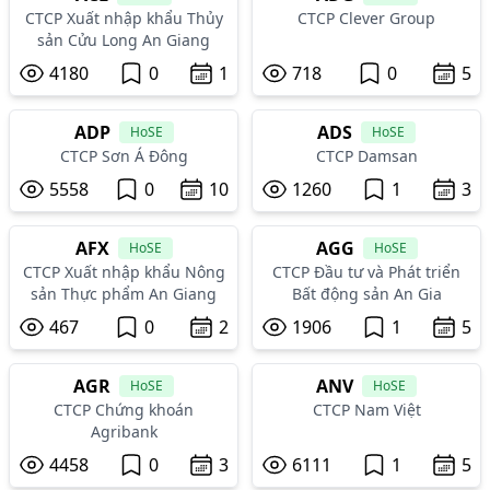
CTCP Xuất nhập khẩu Thủy
CTCP Clever Group
sản Cửu Long An Giang
4180
0
1
718
0
5
ADP
ADS
HoSE
HoSE
CTCP Sơn Á Đông
CTCP Damsan
5558
0
10
1260
1
3
AFX
AGG
HoSE
HoSE
CTCP Xuất nhập khẩu Nông
CTCP Đầu tư và Phát triển
sản Thực phẩm An Giang
Bất động sản An Gia
467
0
2
1906
1
5
AGR
ANV
HoSE
HoSE
CTCP Chứng khoán
CTCP Nam Việt
Agribank
4458
0
3
6111
1
5