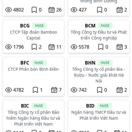
thông Bình Dương
4802
0
26
427
0
2
BCG
BCM
HoSE
HoSE
CTCP Tập đoàn Bamboo
Tổng Công ty Đầu tư và Phát
Capital
triển Công nghiệp
1796
2
11
5578
0
3
BFC
BHN
HoSE
HoSE
CTCP Phân bón Bình Điền
Tổng Công ty cổ phần Bia -
Rượu - Nước giải khát Hà
Nội
4782
1
7
742
0
2
BIC
BID
HoSE
HoSE
Tổng Công ty cổ phần Bảo
Ngân hàng TMCP Đầu tư và
hiểm Ngân hàng Đầu tư và
Phát triển Việt Nam
Phát triển Việt Nam