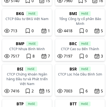
5140
0
15
7960
5
16
BKG
BMI
HoSE
HoSE
CTCP Đầu tư BKG Việt Nam
Tổng Công ty cổ phần Bảo
Minh
713
0
1
4418
0
5
BMP
BRC
HoSE
HoSE
CTCP Nhựa Bình Minh
CTCP Cao su Bến Thành
7517
8
7
7197
0
3
BSI
BSR
HoSE
HoSE
CTCP Chứng khoán Ngân
CTCP Lọc hóa Dầu Bình Sơn
hàng Đầu tư và Phát triển
Việt Nam
7416
2
15
7003
6
5
BTP
BTT
HoSE
HoSE