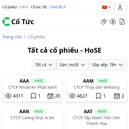
🇻🇳
Cổ phiếu
:
1197+
Cổ tức TB
:
1.468 đ/CP
Cổ Tức
Trang chủ
/
Cổ phiếu
Tất cả cổ phiếu - HoSE
Tất cả
Sàn: HoSE
Sắp xếp: Tên
AAA
AAM
HoSE
HoSE
CTCP Nhựa An Phát Xanh
CTCP Thủy sản MeKong
4311
1
20
4627
1
2
AAN
AAT
HoSE
HoSE
CTCP Lương thực A An
CTCP Tập Đoàn Tiên Sơn
Thanh Hóa