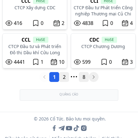
CCC
CCI
HoSE
HoSE
CTCP Xây dựng CDC
CTCP Đầu tư Phát triển Công
nghiệp Thương mại Củ Chi
416
0
2
4838
0
4
CCL
CDC
HoSE
HoSE
CTCP Đầu tư và Phát triển
CTCP Chương Dương
Đô thị Dầu khí Cửu Long
4441
1
10
599
0
3
...
1
2
8
QUẢNG CÁO
© 2026 Cổ Tức. Bảo lưu mọi quyền.