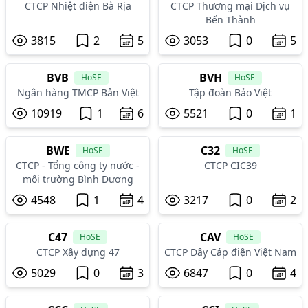
CTCP Nhiệt điện Bà Rịa
CTCP Thương mại Dịch vụ
Bến Thành
3815
2
5
3053
0
5
BVB
BVH
HoSE
HoSE
Ngân hàng TMCP Bản Việt
Tập đoàn Bảo Việt
10919
1
6
5521
0
1
BWE
C32
HoSE
HoSE
CTCP - Tổng công ty nước -
CTCP CIC39
môi trường Bình Dương
4548
1
4
3217
0
2
C47
CAV
HoSE
HoSE
CTCP Xây dựng 47
CTCP Dây Cáp điện Việt Nam
5029
0
3
6847
0
4