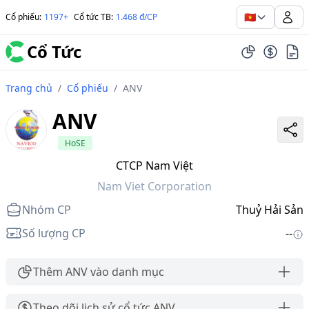
🇻🇳
Cổ phiếu
:
1197+
Cổ tức TB
:
1.468 đ/CP
Cổ Tức
Trang chủ
/
Cổ phiếu
/
ANV
ANV
HoSE
CTCP Nam Việt
Nam Viet Corporation
Nhóm CP
Thuỷ Hải Sản
Số lượng CP
--
Thêm ANV vào danh mục
Theo dõi lịch sử cổ tức ANV