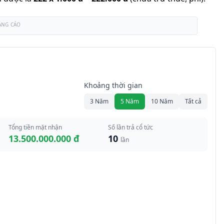
ẢNG CÁO
Khoảng thời gian
3 Năm
5 Năm
10 Năm
Tất cả
Tổng tiền mặt nhận
Số lần trả cổ tức
13.500.000.000 đ
10
lần