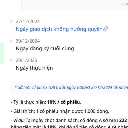
QU
27/12/2024
Ngày giao dịch không hưởng quyền
30/12/2024
Ngày đăng ký cuối cùng
20/1/2025
Ngày thực hiện
*
Sở hữu cổ phiếu TDB trước ngày GDKHQ 27/12/2024 để nhận
-
Tỷ lệ thực hiện
:
10% / cổ phiếu
.
-
Giải thích
:
1 cổ phiếu nhận được 1.000 đồng.
-
Ví dụ:
Tại ngày chốt danh sách, cổ đông A sở hữu
222
bằng tiền mặt là
10
%
,
khi đó số tiền cổ đông A sẽ nhậ