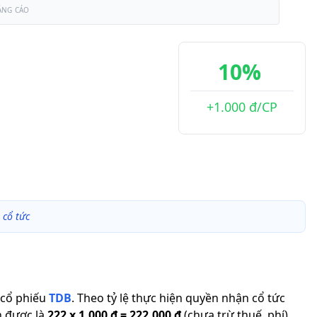
ẢNG CÁO
10%
+1.000 đ/CP
 cổ tức
cổ phiếu
TDB
.
Theo tỷ lệ thực hiện quyền nhận cổ tức
n được là
222
x
1.000 đ
=
222.000 đ
(chưa trừ thuế, phí).