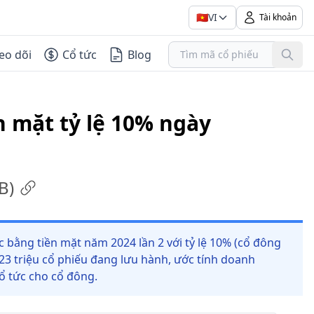
🇻🇳
VI
Tài khoản
eo dõi
Cổ tức
Blog
n mặt tỷ lệ 10% ngày
B
)
 bằng tiền mặt năm 2024 lần 2 với tỷ lệ 10% (cổ đông
,23 triệu cổ phiếu đang lưu hành, ước tính doanh
cổ tức cho cổ đông.