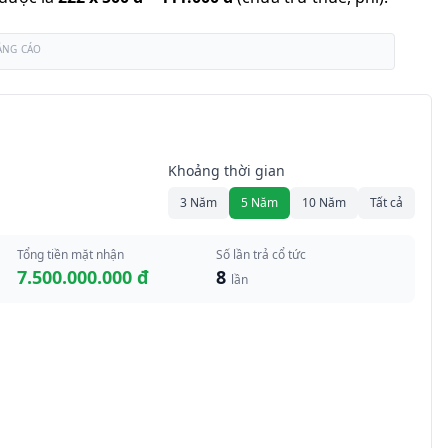
ẢNG CÁO
Khoảng thời gian
3 Năm
5 Năm
10 Năm
Tất cả
Tổng tiền mặt nhận
Số lần trả cổ tức
7.500.000.000 đ
8
lần