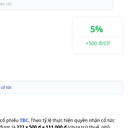
ẢNG CÁO
5%
+500 đ/CP
cổ tức
cổ phiếu
TBC
.
Theo tỷ lệ thực hiện quyền nhận cổ tức
 được là
222
x
500 đ
=
111.000 đ
(chưa trừ thuế, phí).