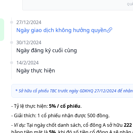
QU
27/12/2024
Ngày giao dịch không hưởng quyền
30/12/2024
Ngày đăng ký cuối cùng
14/2/2024
Ngày thực hiện
*
Sở hữu cổ phiếu TBC trước ngày GDKHQ 27/12/2024 để nhận 
-
Tỷ lệ thực hiện
:
5% / cổ phiếu
.
-
Giải thích
:
1 cổ phiếu nhận được 500 đồng.
-
Ví dụ:
Tại ngày chốt danh sách, cổ đông A sở hữu
222
bằng tiền mặt là
5
%
,
khi đó số tiền cổ đông A sẽ nhận