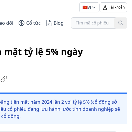
🇻🇳
VI
Tài khoản
eo dõi
Cổ tức
Blog
n mặt tỷ lệ 5% ngày
ằng tiền mặt năm 2024 lần 2 với tỷ lệ 5% (cổ đông sở
riệu cổ phiếu đang lưu hành, ước tính doanh nghiệp sẽ
o cổ đông.