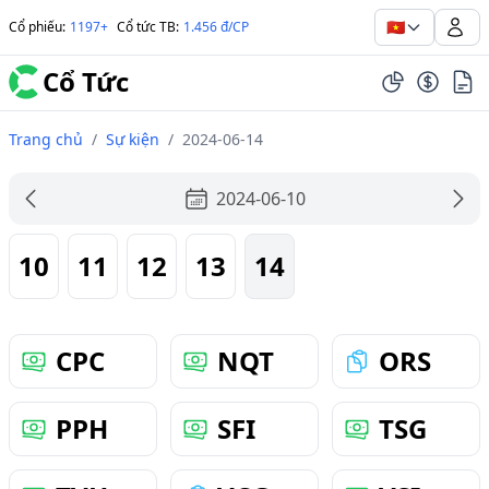
🇻🇳
Cổ phiếu
:
1197+
Cổ tức TB
:
1.456 đ/CP
Cổ Tức
Trang chủ
/
Sự kiện
/
2024-06-14
2024-06-10
10
11
12
13
14
CPC
NQT
ORS
PPH
SFI
TSG