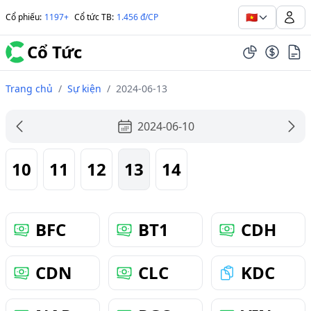
🇻🇳
Cổ phiếu
:
1197+
Cổ tức TB
:
1.456 đ/CP
Cổ Tức
Trang chủ
/
Sự kiện
/
2024-06-13
2024-06-10
10
11
12
13
14
BFC
BT1
CDH
CDN
CLC
KDC