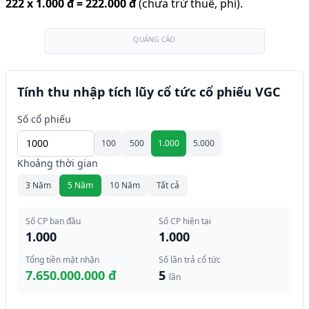
222
x
1.000 đ
=
222.000 đ
(chưa trừ thuế, phí).
QUẢNG CÁO
Tính thu nhập tích lũy cổ tức cổ phiếu VGC
Số cổ phiếu
100
500
1.000
5.000
Khoảng thời gian
3 Năm
5 Năm
10 Năm
Tất cả
Số CP ban đầu
Số CP hiện tại
1.000
1.000
Tổng tiền mặt nhận
Số lần trả cổ tức
7.650.000.000 đ
5
lần