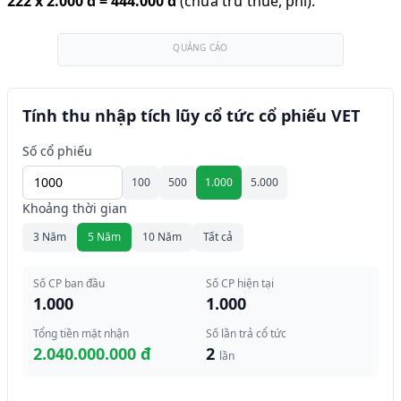
222
x
2.000 đ
=
444.000 đ
(chưa trừ thuế, phí).
QUẢNG CÁO
Tính thu nhập tích lũy cổ tức cổ phiếu VET
Số cổ phiếu
100
500
1.000
5.000
Khoảng thời gian
3 Năm
5 Năm
10 Năm
Tất cả
Số CP ban đầu
Số CP hiện tại
1.000
1.000
Tổng tiền mặt nhận
Số lần trả cổ tức
2.040.000.000 đ
2
lần