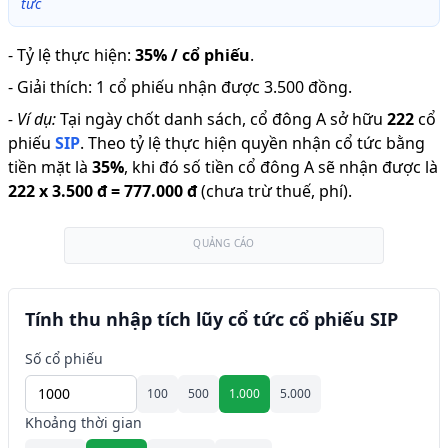
tức
-
Tỷ lệ thực hiện
:
35% / cổ phiếu
.
-
Giải thích
:
1 cổ phiếu nhận được 3.500 đồng.
-
Ví dụ:
Tại ngày chốt danh sách, cổ đông A sở hữu
222
cổ
phiếu
SIP
.
Theo tỷ lệ thực hiện quyền nhận cổ tức bằng
tiền mặt là
35
%
,
khi đó số tiền cổ đông A sẽ nhận được là
222
x
3.500 đ
=
777.000 đ
(chưa trừ thuế, phí).
QUẢNG CÁO
Tính thu nhập tích lũy cổ tức cổ phiếu SIP
Số cổ phiếu
100
500
1.000
5.000
Khoảng thời gian