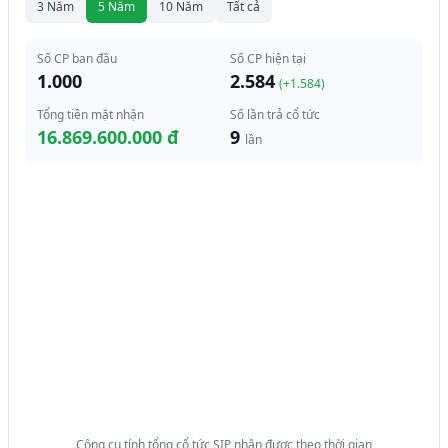
3 Năm
5 Năm
10 Năm
Tất cả
Số CP ban đầu
Số CP hiện tại
1.000
2.584
(+
1.584
)
Tổng tiền mặt nhận
Số lần trả cổ tức
16.869.600.000 đ
9
lần
Công cụ tính tổng cổ tức SIP nhận được theo thời gian