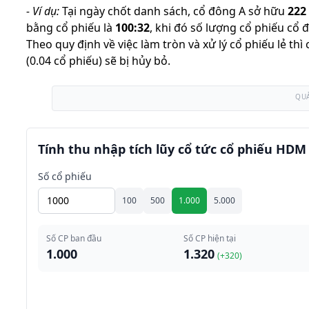
-
Ví dụ:
Tại ngày chốt danh sách, cổ đông A sở hữu
222
bằng cổ phiếu là
100
:
32
,
khi đó số lượng cổ phiếu cổ 
Theo quy định về việc làm tròn và xử lý cổ phiếu lẻ th
(0.04 cổ phiếu) sẽ bị hủy bỏ.
QU
Tính thu nhập tích lũy cổ tức cổ phiếu HDM
Số cổ phiếu
100
500
1.000
5.000
Số CP ban đầu
Số CP hiện tại
1.000
1.320
(+
320
)