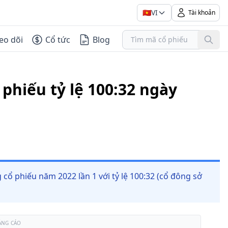
🇻🇳
VI
Tài khoản
eo dõi
Cổ tức
Blog
phiếu tỷ lệ 100:32 ngày
ổ phiếu năm 2022 lần 1 với tỷ lệ 100:32 (cổ đông sở
ẢNG CÁO