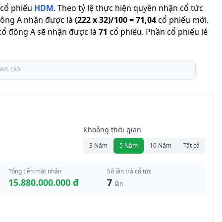
cổ phiếu
HDM
.
Theo tỷ lệ thực hiện quyền nhận cổ tức
đông A nhận được là
(
222
x
32
)/
100
=
71,04
cổ phiếu mới
.
ì cổ đông A sẽ nhận được là
71
cổ phiếu
.
Phần cổ phiếu lẻ
ẢNG CÁO
Khoảng thời gian
3 Năm
5 Năm
10 Năm
Tất cả
Tổng tiền mặt nhận
Số lần trả cổ tức
15.880.000.000 đ
7
lần