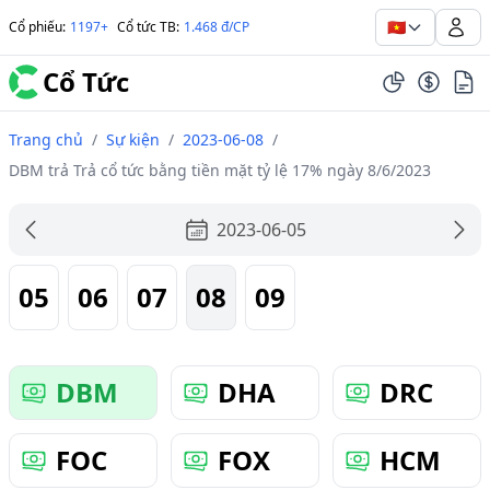
🇻🇳
Cổ phiếu
:
1197+
Cổ tức TB
:
1.468 đ/CP
Cổ Tức
Trang chủ
/
Sự kiện
/
2023-06-08
/
DBM trả Trả cổ tức bằng tiền mặt tỷ lệ 17% ngày 8/6/2023
2023-06-05
05
06
07
08
09
DBM
DHA
DRC
FOC
FOX
HCM