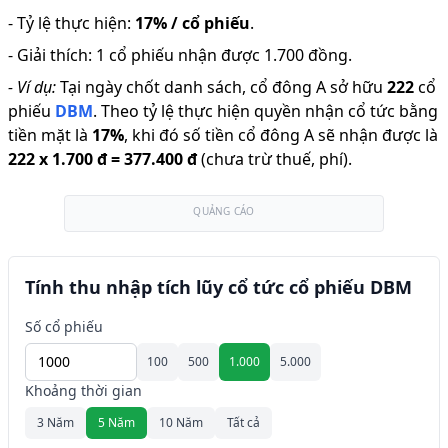
-
Tỷ lệ thực hiện
:
17% / cổ phiếu
.
-
Giải thích
:
1 cổ phiếu nhận được 1.700 đồng.
-
Ví dụ:
Tại ngày chốt danh sách, cổ đông A sở hữu
222
cổ
phiếu
DBM
.
Theo tỷ lệ thực hiện quyền nhận cổ tức bằng
tiền mặt là
17
%
,
khi đó số tiền cổ đông A sẽ nhận được là
222
x
1.700 đ
=
377.400 đ
(chưa trừ thuế, phí).
QUẢNG CÁO
Tính thu nhập tích lũy cổ tức cổ phiếu DBM
Số cổ phiếu
100
500
1.000
5.000
Khoảng thời gian
3 Năm
5 Năm
10 Năm
Tất cả