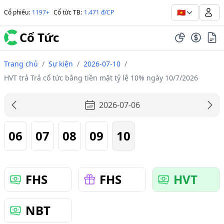
🇻🇳
Cổ phiếu
:
1197+
Cổ tức TB
:
1.471 đ/CP
Cổ Tức
Trang chủ
/
Sự kiện
/
2026-07-10
/
HVT trả Trả cổ tức bằng tiền mặt tỷ lệ 10% ngày 10/7/2026
2026-07-06
06
07
08
09
10
FHS
FHS
HVT
NBT