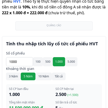
phiếu
HVT
.
Theo tỷ lệ thực hiện quyền nhận cổ tức bằng
tiền mặt là
10
%
,
khi đó số tiền cổ đông A sẽ nhận được là
222
x
1.000 đ
=
222.000 đ
(chưa trừ thuế, phí).
QUẢNG CÁO
Tính thu nhập tích lũy cổ tức cổ phiếu HVT
Số cổ phiếu
100
500
1.000
5.000
Khoảng thời gian
3 Năm
5 Năm
10 Năm
Tất cả
Số CP ban đầu
Số CP hiện tại
1.000
2.500
(+
1.500
)
Tổng tiền mặt nhận
Số lần trả cổ tức
11.500.000.000 đ
5