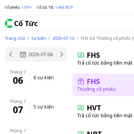
Cổ phiếu
:
1197+
Cổ tức TB
:
1.468 đ/CP
Cổ Tức
Trang chủ
/
Sự kiện
/
2026-07-10
/
FHS trả Thưởng cổ phiếu t
FHS
2026-07-06
Trả cổ tức bằng tiền mặt
Tháng 7
06
6 sự kiện
FHS
Thưởng cổ phiếu
Tháng 7
HVT
07
5 sự kiện
Trả cổ tức bằng tiền mặt
Tháng 7
NBT