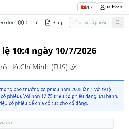
🇻🇳
VI
Tài khoản
eo dõi
Cổ tức
Blog
 lệ 10:4 ngày 10/7/2026
hố Hồ Chí Minh
(
FHS
)
hông báo thưởng cổ phiếu năm 2025 lần 1 với tỷ lệ
cổ phiếu). Với hơn 12,75 triệu cổ phiếu đang lưu hành,
iệu cổ phiếu để chia cổ tức cho cổ đông.
ẢNG CÁO