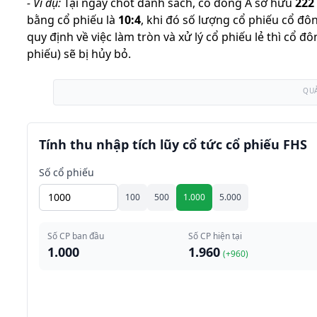
-
Ví dụ:
Tại ngày chốt danh sách, cổ đông A sở hữu
222
bằng cổ phiếu là
10
:
4
,
khi đó số lượng cổ phiếu cổ đô
quy định về việc làm tròn và xử lý cổ phiếu lẻ thì cổ đ
phiếu) sẽ bị hủy bỏ.
QU
Tính thu nhập tích lũy cổ tức cổ phiếu FHS
Số cổ phiếu
100
500
1.000
5.000
Số CP ban đầu
Số CP hiện tại
1.000
1.960
(+
960
)