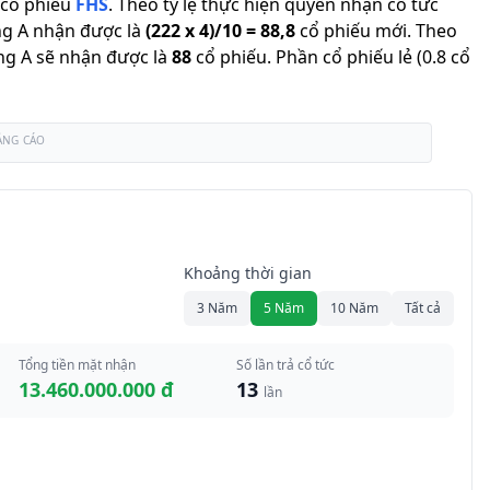
cổ phiếu
FHS
.
Theo tỷ lệ thực hiện quyền nhận cổ tức
ng A nhận được là
(
222
x
4
)/
10
=
88,8
cổ phiếu mới
.
Theo
ông A sẽ nhận được là
88
cổ phiếu
.
Phần cổ phiếu lẻ (0.8 cổ
ẢNG CÁO
Khoảng thời gian
3 Năm
5 Năm
10 Năm
Tất cả
Tổng tiền mặt nhận
Số lần trả cổ tức
13.460.000.000 đ
13
lần