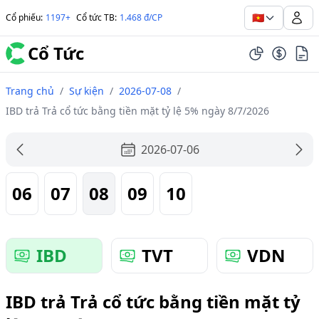
🇻🇳
Cổ phiếu
:
1197+
Cổ tức TB
:
1.468 đ/CP
Cổ Tức
Trang chủ
/
Sự kiện
/
2026-07-08
/
IBD trả Trả cổ tức bằng tiền mặt tỷ lệ 5% ngày 8/7/2026
2026-07-06
06
07
08
09
10
IBD
TVT
VDN
IBD trả Trả cổ tức bằng tiền mặt tỷ