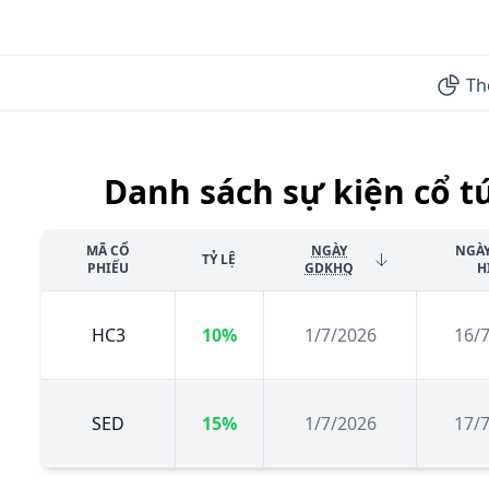
Th
Danh sách sự kiện cổ t
MÃ CỔ
NGÀY
NGÀ
TỶ LỆ
PHIẾU
GDKHQ
H
HC3
10%
1/7/2026
16/
SED
15%
1/7/2026
17/