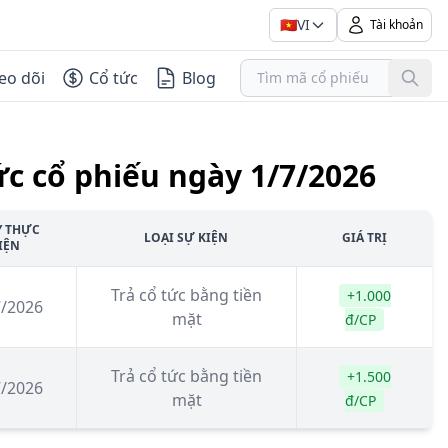
🇻🇳
VI
Tài khoản
eo dõi
Cổ tức
Blog
ức cổ phiếu ngày 1/7/2026
Y THỰC
LOẠI SỰ KIỆN
GIÁ TRỊ
IỆN
Trả cổ tức bằng tiền
+1.000
7/2026
mặt
đ/CP
Trả cổ tức bằng tiền
+1.500
7/2026
mặt
đ/CP