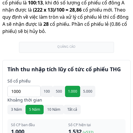
cổ phiếu là
100
:
13
,
khi đó số lượng cổ phiếu cổ đông A
nhận được là
(
222
x
13
)/
100
=
28,86
cổ phiếu mới
.
Theo
quy định về việc làm tròn và xử lý cổ phiếu lẻ thì cổ đông
A sẽ nhận được là
28
cổ phiếu
.
Phần cổ phiếu lẻ (0.86 cổ
phiếu) sẽ bị hủy bỏ.
QUẢNG CÁO
Tính thu nhập tích lũy cổ tức cổ phiếu THG
Số cổ phiếu
100
500
1.000
5.000
Khoảng thời gian
3 Năm
5 Năm
10 Năm
Tất cả
Số CP ban đầu
Số CP hiện tại
1.000
1.532
(+
532
)