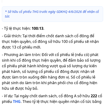
*
Sở hữu cổ phiếu THG trước ngày GDKHQ 4/6/2026 để nhận cổ
tức
-
Tỷ lệ thực hiện
:
100:13
.
-
Giải thích
:
Tại thời điểm chốt danh sách cổ đông để
thực hiện quyền, cổ đông sở hữu 100 cổ phiếu sẽ nhận
được 13 cổ phiếu mới.
-
Phương án làm tròn: Đối với cổ phiếu lẻ (nếu có) phát
sinh khi cổ đông thực hiện quyền, để đảm bảo số lượng
cổ phiếu phát hành không vượt quá số lượng dự kiến
phát hành, số lượng cổ phiếu cổ đông được nhận sẽ
được làm tròn xuống đến hàng đơn vị. Số cổ phiếu lẻ
phát sinh do làm tròn khi phân phối cho cổ đông hiện
hữu sẽ được hủy bỏ.
-
Ví dụ:
Tại ngày chốt danh sách, cổ đông A sở hữu
222
cổ
phiếu
THG
.
Theo tỷ lệ thực hiện quyền nhận cổ tức bằng