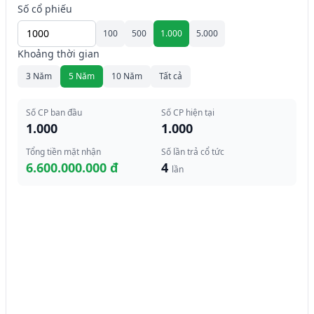
Số cổ phiếu
100
500
1.000
5.000
Khoảng thời gian
3 Năm
5 Năm
10 Năm
Tất cả
Số CP ban đầu
Số CP hiện tại
1.000
1.000
Tổng tiền mặt nhận
Số lần trả cổ tức
6.600.000.000 đ
4
lần