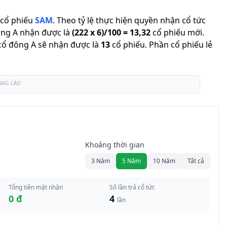
cổ phiếu
SAM
.
Theo tỷ lệ thực hiện quyền nhận cổ tức
ông A nhận được là
(
222
x
6
)/
100
=
13,32
cổ phiếu mới
.
ì cổ đông A sẽ nhận được là
13
cổ phiếu
.
Phần cổ phiếu lẻ
ẢNG CÁO
Khoảng thời gian
3 Năm
5 Năm
10 Năm
Tất cả
Tổng tiền mặt nhận
Số lần trả cổ tức
0 đ
4
lần