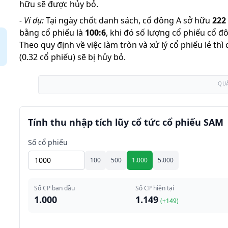
hữu sẽ được hủy bỏ.
-
Ví dụ:
Tại ngày chốt danh sách, cổ đông A sở hữu
222
bằng cổ phiếu là
100
:
6
,
khi đó số lượng cổ phiếu cổ đ
Theo quy định về việc làm tròn và xử lý cổ phiếu lẻ th
(0.32 cổ phiếu) sẽ bị hủy bỏ.
QU
Tính thu nhập tích lũy cổ tức cổ phiếu SAM
Số cổ phiếu
100
500
1.000
5.000
Số CP ban đầu
Số CP hiện tại
1.000
1.149
(+
149
)