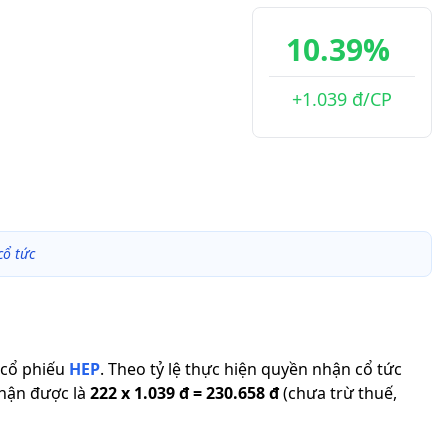
10.39%
+1.039 đ/CP
cổ tức
cổ phiếu
HEP
.
Theo tỷ lệ thực hiện quyền nhận cổ tức
nhận được là
222
x
1.039 đ
=
230.658 đ
(chưa trừ thuế,