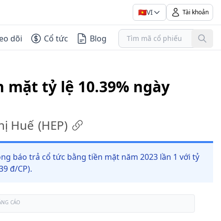
🇻🇳
VI
Tài khoản
eo dõi
Cổ tức
Blog
n mặt tỷ lệ 10.39% ngày
hị Huế
(
HEP
)
ng báo trả cổ tức bằng tiền mặt năm 2023 lần 1 với tỷ
39 đ/CP).
ẢNG CÁO