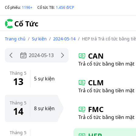
Cổ phiếu
:
1196+
Cổ tức TB
:
1.456 đ/CP
Cổ Tức
Trang chủ
/
Sự kiện
/
2024-05-14
/
HEP trả Trả cổ tức bằng ti
CAN
2024-05-13
Trả cổ tức bằng tiền mặt
Tháng 5
13
5 sự kiện
CLM
Trả cổ tức bằng tiền mặt
Tháng 5
FMC
14
8 sự kiện
Trả cổ tức bằng tiền mặt
Tháng 5
HEP