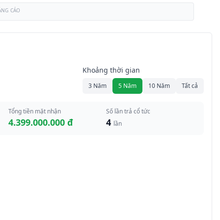
ẢNG CÁO
Khoảng thời gian
3 Năm
5 Năm
10 Năm
Tất cả
Tổng tiền mặt nhận
Số lần trả cổ tức
4.399.000.000 đ
4
lần