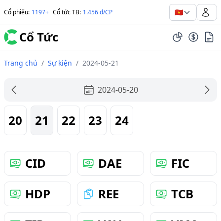
🇻🇳
Cổ phiếu
:
1197+
Cổ tức TB
:
1.456 đ/CP
Cổ Tức
Trang chủ
/
Sự kiện
/
2024-05-21
2024-05-20
20
21
22
23
24
CID
DAE
FIC
HDP
REE
TCB