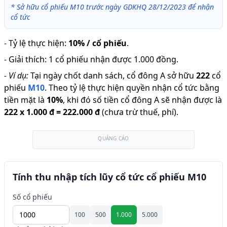
*
Sở hữu cổ phiếu M10 trước ngày GDKHQ 28/12/2023 để nhận
cổ tức
-
Tỷ lệ thực hiện
:
10% / cổ phiếu
.
-
Giải thích
:
1 cổ phiếu nhận được 1.000 đồng.
-
Ví dụ:
Tại ngày chốt danh sách, cổ đông A sở hữu
222
cổ
phiếu
M10
.
Theo tỷ lệ thực hiện quyền nhận cổ tức bằng
tiền mặt là
10
%
,
khi đó số tiền cổ đông A sẽ nhận được là
222
x
1.000 đ
=
222.000 đ
(chưa trừ thuế, phí).
QUẢNG CÁO
Tính thu nhập tích lũy cổ tức cổ phiếu M10
Số cổ phiếu
100
500
1.000
5.000