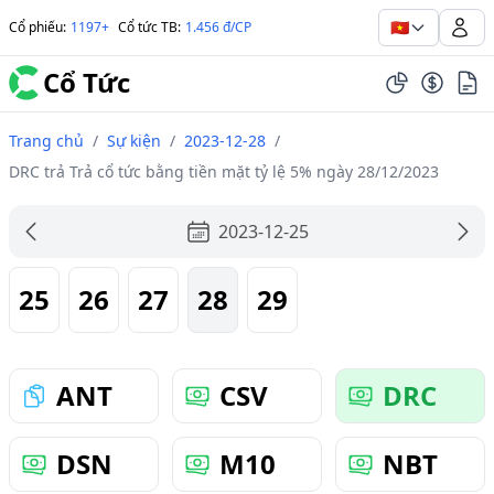
🇻🇳
Cổ phiếu
:
1197+
Cổ tức TB
:
1.456 đ/CP
Cổ Tức
Trang chủ
/
Sự kiện
/
2023-12-28
/
DRC trả Trả cổ tức bằng tiền mặt tỷ lệ 5% ngày 28/12/2023
2023-12-25
25
26
27
28
29
ANT
CSV
DRC
DSN
M10
NBT