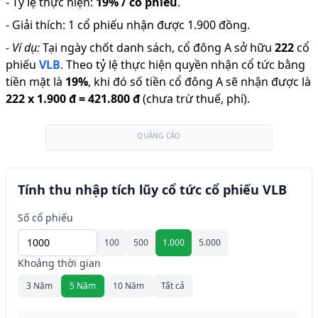
-
Tỷ lệ thực hiện
:
19% / cổ phiếu
.
-
Giải thích
:
1 cổ phiếu nhận được 1.900 đồng.
-
Ví dụ:
Tại ngày chốt danh sách, cổ đông A sở hữu
222
cổ
phiếu
VLB
.
Theo tỷ lệ thực hiện quyền nhận cổ tức bằng
tiền mặt là
19
%
,
khi đó số tiền cổ đông A sẽ nhận được là
222
x
1.900 đ
=
421.800 đ
(chưa trừ thuế, phí).
QUẢNG CÁO
Tính thu nhập tích lũy cổ tức cổ phiếu VLB
Số cổ phiếu
100
500
1.000
5.000
Khoảng thời gian
3 Năm
5 Năm
10 Năm
Tất cả