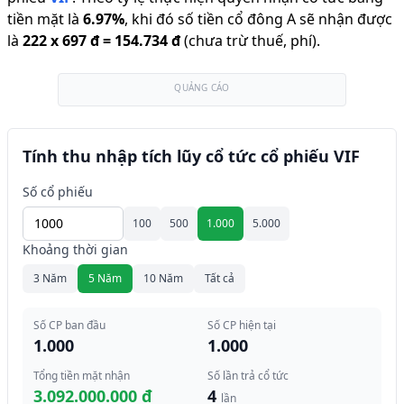
tiền mặt là
6.97
%
,
khi đó số tiền cổ đông A sẽ nhận được
là
222
x
697 đ
=
154.734 đ
(chưa trừ thuế, phí).
QUẢNG CÁO
Tính thu nhập tích lũy cổ tức cổ phiếu VIF
Số cổ phiếu
100
500
1.000
5.000
Khoảng thời gian
3 Năm
5 Năm
10 Năm
Tất cả
Số CP ban đầu
Số CP hiện tại
1.000
1.000
Tổng tiền mặt nhận
Số lần trả cổ tức
3.092.000.000 đ
4
lần