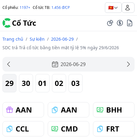
🇻🇳
Cổ phiếu
:
1197+
Cổ tức TB
:
1.456 đ/CP
Cổ Tức
Trang chủ
/
Sự kiện
/
2026-06-29
/
SDC trả Trả cổ tức bằng tiền mặt tỷ lệ 5% ngày 29/6/2026
2026-06-29
29
30
01
02
03
AAN
AAN
BHH
CCL
CMD
FRT