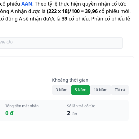
cổ phiếu
AAN
.
Theo tỷ lệ thực hiện quyền nhận cổ tức
đông A nhận được là
(
222
x
18
)/
100
=
39,96
cổ phiếu mới
.
ì cổ đông A sẽ nhận được là
39
cổ phiếu
.
Phần cổ phiếu lẻ
ẢNG CÁO
Khoảng thời gian
3 Năm
5 Năm
10 Năm
Tất cả
Tổng tiền mặt nhận
Số lần trả cổ tức
0 đ
2
lần