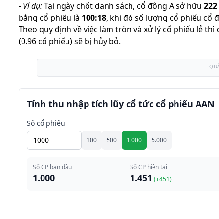
-
Ví dụ:
Tại ngày chốt danh sách, cổ đông A sở hữu
222
bằng cổ phiếu là
100
:
18
,
khi đó số lượng cổ phiếu cổ 
Theo quy định về việc làm tròn và xử lý cổ phiếu lẻ th
(0.96 cổ phiếu) sẽ bị hủy bỏ.
QU
Tính thu nhập tích lũy cổ tức cổ phiếu AAN
Số cổ phiếu
100
500
1.000
5.000
Số CP ban đầu
Số CP hiện tại
1.000
1.451
(+
451
)