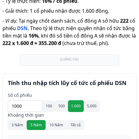
-
Tỷ lệ thực hiện
:
16% / cổ phiếu
.
-
Giải thích
:
1 cổ phiếu nhận được 1.600 đồng.
-
Ví dụ:
Tại ngày chốt danh sách, cổ đông A sở hữu
222
cổ
phiếu
DSN
.
Theo tỷ lệ thực hiện quyền nhận cổ tức bằng
tiền mặt là
16
%
,
khi đó số tiền cổ đông A sẽ nhận được là
222
x
1.600 đ
=
355.200 đ
(chưa trừ thuế, phí).
QUẢNG CÁO
Tính thu nhập tích lũy cổ tức cổ phiếu DSN
Số cổ phiếu
100
500
1.000
5.000
Khoảng thời gian
3 Năm
5 Năm
10 Năm
Tất cả