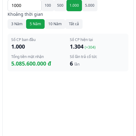
100
500
1.000
5.000
Khoảng thời gian
3 Năm
5 Năm
10 Năm
Tất cả
Số CP ban đầu
Số CP hiện tại
1.000
1.304
(+
304
)
Tổng tiền mặt nhận
Số lần trả cổ tức
5.085.600.000 đ
6
lần