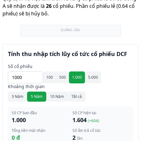
A sẽ nhận được là
26
cổ phiếu
.
Phần cổ phiếu lẻ (0.64 cổ
phiếu) sẽ bị hủy bỏ.
QUẢNG CÁO
Tính thu nhập tích lũy cổ tức cổ phiếu DCF
Số cổ phiếu
100
500
1.000
5.000
Khoảng thời gian
3 Năm
5 Năm
10 Năm
Tất cả
Số CP ban đầu
Số CP hiện tại
1.000
1.604
(+
604
)
Tổng tiền mặt nhận
Số lần trả cổ tức
0 đ
2
lần