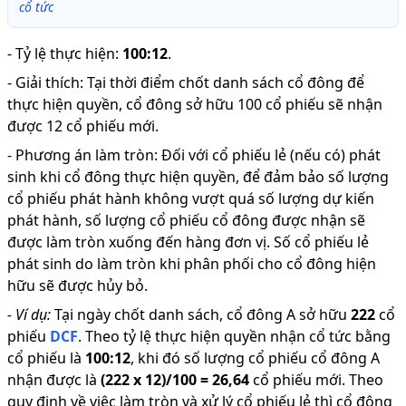
cổ tức
-
Tỷ lệ thực hiện
:
100:12
.
-
Giải thích
:
Tại thời điểm chốt danh sách cổ đông để
thực hiện quyền, cổ đông sở hữu 100 cổ phiếu sẽ nhận
được 12 cổ phiếu mới.
-
Phương án làm tròn: Đối với cổ phiếu lẻ (nếu có) phát
sinh khi cổ đông thực hiện quyền, để đảm bảo số lượng
cổ phiếu phát hành không vượt quá số lượng dự kiến
phát hành, số lượng cổ phiếu cổ đông được nhận sẽ
được làm tròn xuống đến hàng đơn vị. Số cổ phiếu lẻ
phát sinh do làm tròn khi phân phối cho cổ đông hiện
hữu sẽ được hủy bỏ.
-
Ví dụ:
Tại ngày chốt danh sách, cổ đông A sở hữu
222
cổ
phiếu
DCF
.
Theo tỷ lệ thực hiện quyền nhận cổ tức bằng
cổ phiếu là
100
:
12
,
khi đó số lượng cổ phiếu cổ đông A
nhận được là
(
222
x
12
)/
100
=
26,64
cổ phiếu mới
.
Theo
quy định về việc làm tròn và xử lý cổ phiếu lẻ thì cổ đông