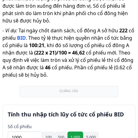
được làm tròn xuống đến hàng đơn vị. Số cổ phiếu lẻ
phát sinh do làm tròn khi phân phối cho cổ đông hiện
hữu sẽ được hủy bỏ.
-
Ví dụ:
Tại ngày chốt danh sách, cổ đông A sở hữu
222
cổ
phiếu
BID
.
Theo tỷ lệ thực hiện quyền nhận cổ tức bằng
cổ phiếu là
100
:
21
,
khi đó số lượng cổ phiếu cổ đông A
nhận được là
(
222
x
21
)/
100
=
46,62
cổ phiếu mới
.
Theo
quy định về việc làm tròn và xử lý cổ phiếu lẻ thì cổ đông
A sẽ nhận được là
46
cổ phiếu
.
Phần cổ phiếu lẻ (0.62 cổ
phiếu) sẽ bị hủy bỏ.
QUẢNG CÁO
Tính thu nhập tích lũy cổ tức cổ phiếu BID
Số cổ phiếu
100
500
1.000
5.000