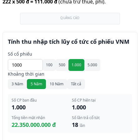
222
x
500 đ
=
111.000 đ
(chưa trừ thuế, phí).
QUẢNG CÁO
Tính thu nhập tích lũy cổ tức cổ phiếu VNM
Số cổ phiếu
100
500
1.000
5.000
Khoảng thời gian
3 Năm
5 Năm
10 Năm
Tất cả
Số CP ban đầu
Số CP hiện tại
1.000
1.000
Tổng tiền mặt nhận
Số lần trả cổ tức
22.350.000.000 đ
18
lần