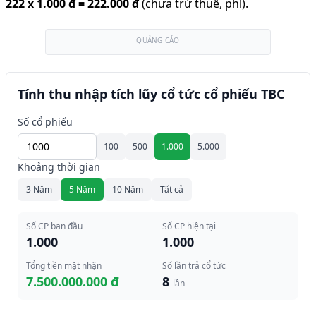
222
x
1.000 đ
=
222.000 đ
(chưa trừ thuế, phí).
QUẢNG CÁO
Tính thu nhập tích lũy cổ tức cổ phiếu TBC
Số cổ phiếu
100
500
1.000
5.000
Khoảng thời gian
3 Năm
5 Năm
10 Năm
Tất cả
Số CP ban đầu
Số CP hiện tại
1.000
1.000
Tổng tiền mặt nhận
Số lần trả cổ tức
7.500.000.000 đ
8
lần