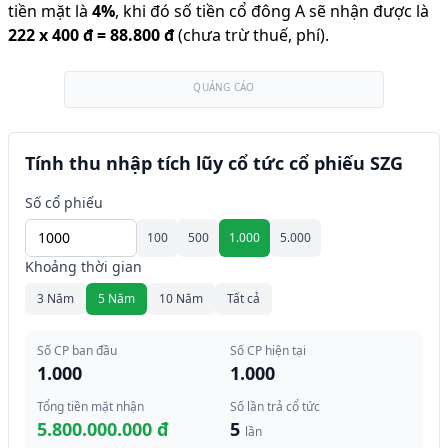
tiền mặt là
4
%
,
khi đó số tiền cổ đông A sẽ nhận được là
222
x
400 đ
=
88.800 đ
(chưa trừ thuế, phí).
QUẢNG CÁO
Tính thu nhập tích lũy cổ tức cổ phiếu SZG
Số cổ phiếu
100
500
1.000
5.000
Khoảng thời gian
3 Năm
5 Năm
10 Năm
Tất cả
Số CP ban đầu
Số CP hiện tại
1.000
1.000
Tổng tiền mặt nhận
Số lần trả cổ tức
5.800.000.000 đ
5
lần