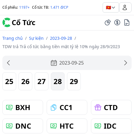
🇻🇳
Cổ phiếu
:
1197+
Cổ tức TB
:
1.471 đ/CP
Cổ Tức
Trang chủ
/
Sự kiện
/
2023-09-28
/
TDW trả Trả cổ tức bằng tiền mặt tỷ lệ 10% ngày 28/9/2023
2023-09-25
25
26
27
28
29
BXH
CC1
CTD
DNC
HTC
IDC