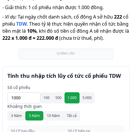
-
Giải thích
:
1 cổ phiếu nhận được 1.000 đồng.
-
Ví dụ:
Tại ngày chốt danh sách, cổ đông A sở hữu
222
cổ
phiếu
TDW
.
Theo tỷ lệ thực hiện quyền nhận cổ tức bằng
tiền mặt là
10
%
,
khi đó số tiền cổ đông A sẽ nhận được là
222
x
1.000 đ
=
222.000 đ
(chưa trừ thuế, phí).
QUẢNG CÁO
Tính thu nhập tích lũy cổ tức cổ phiếu TDW
Số cổ phiếu
100
500
1.000
5.000
Khoảng thời gian
3 Năm
5 Năm
10 Năm
Tất cả
Số CP ban đầu
Số CP hiện tại