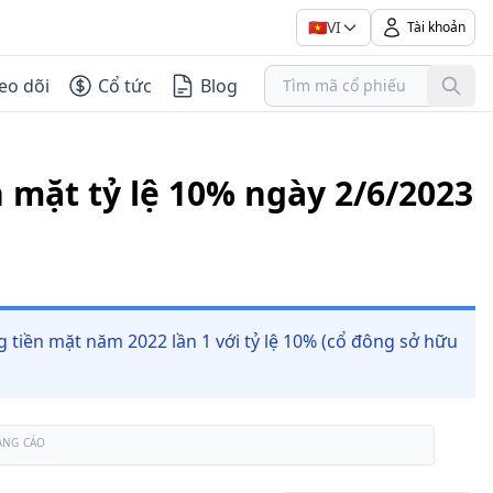
🇻🇳
VI
Tài khoản
eo dõi
Cổ tức
Blog
n mặt tỷ lệ 10% ngày 2/6/2023
g tiền mặt năm 2022 lần 1 với tỷ lệ 10% (cổ đông sở hữu
ẢNG CÁO