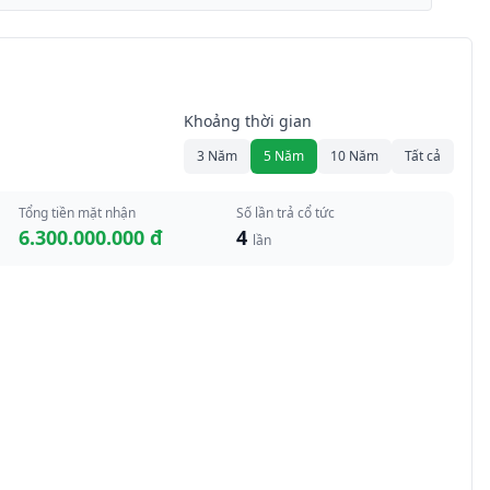
Khoảng thời gian
3 Năm
5 Năm
10 Năm
Tất cả
Tổng tiền mặt nhận
Số lần trả cổ tức
6.300.000.000 đ
4
lần