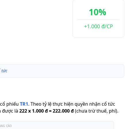
10%
+1.000 đ/CP
 tức
cổ phiếu
TR1
.
Theo tỷ lệ thực hiện quyền nhận cổ tức
n được là
222
x
1.000 đ
=
222.000 đ
(chưa trừ thuế, phí).
ẢNG CÁO