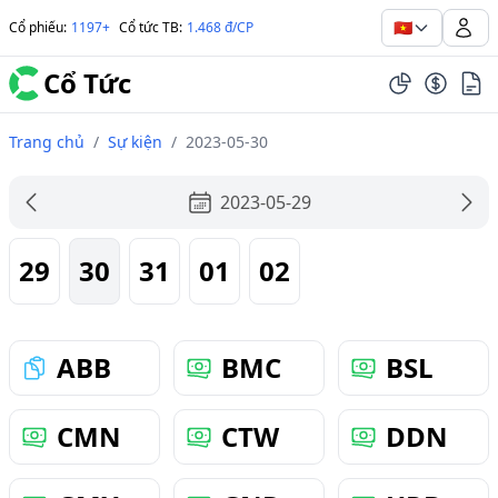
🇻🇳
Cổ phiếu
:
1197+
Cổ tức TB
:
1.468 đ/CP
Cổ Tức
Trang chủ
/
Sự kiện
/
2023-05-30
2023-05-29
29
30
31
01
02
ABB
BMC
BSL
CMN
CTW
DDN