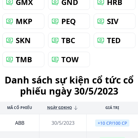
GMX
GND
HRB
MKP
PEQ
SIV
SKN
TBC
TED
TMB
TOW
Danh sách sự kiện cổ tức cổ
phiếu ngày 30/5/2023
MÃ CỔ PHIẾU
NGÀY GDKHQ
GIÁ TRỊ
ABB
30/5/2023
+10 CP/100 CP