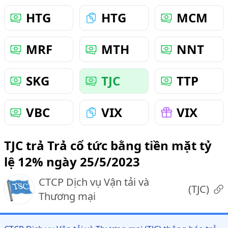
HTG
HTG
MCM
MRF
MTH
NNT
SKG
TJC
TTP
VBC
VIX
VIX
TJC trả Trả cổ tức bằng tiền mặt tỷ
lệ 12% ngày 25/5/2023
CTCP Dịch vụ Vận tải và
(
TJC
)
Thương mại