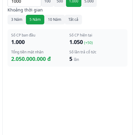
100
500
1.000
5.000
Khoảng thời gian
3 Năm
5 Năm
10 Năm
Tất cả
Số CP ban đầu
Số CP hiện tại
1.000
1.050
(+
50
)
Tổng tiền mặt nhận
Số lần trả cổ tức
2.050.000.000 đ
5
lần