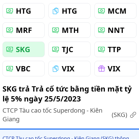
HTG
HTG
MCM
MRF
MTH
NNT
SKG
TJC
TTP
VBC
VIX
VIX
SKG trả Trả cổ tức bằng tiền mặt tỷ
lệ 5% ngày 25/5/2023
CTCP Tàu cao tốc Superdong - Kiên
(
SKG
)
Giang
CTCP Tàu cao tốc Superdong - Kiên Giang (SKG) thông